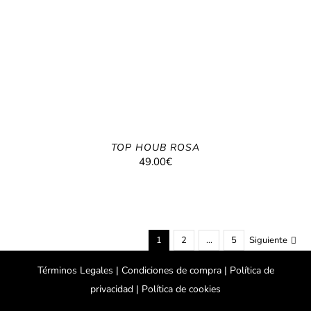
TOP HOUB ROSA
49.00
€
1
2
…
5
Siguiente
Términos Legales |
Condiciones de compra |
Política de
privacidad |
Política de cookies