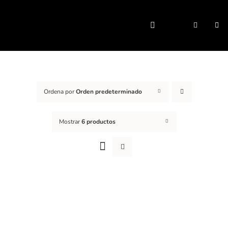
Saltar
al
Togg
contenido
Navi
Ordena por
Orden predeterminado
Mostrar
6 productos