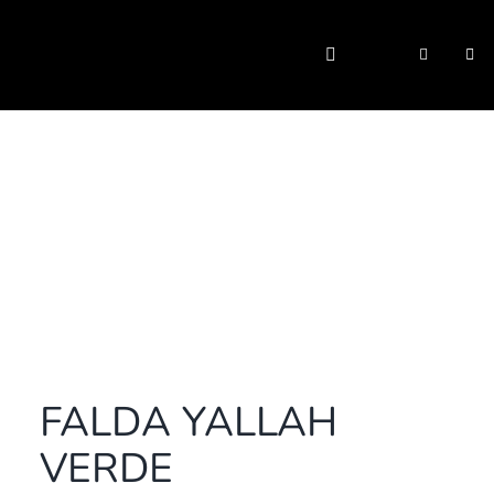
Saltar
al
Togg
contenido
Navi
FALDA YALLAH
VERDE