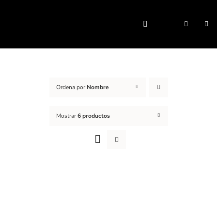
Saltar
al
Togg
contenido
Navi
Ordena por
Nombre
Mostrar
6 productos