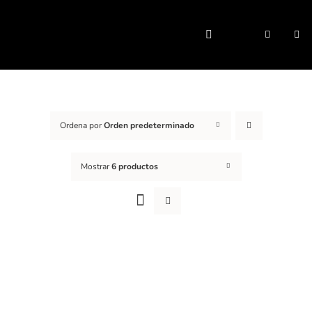
Saltar
al
Togg
contenido
Navi
Ordena por
Orden predeterminado
Mostrar
6 productos